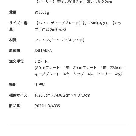
【ソーサー】直径：約15.2cm、高さ：約2.2cm
重量
約6908g
サイズ・容
【22.5cmディーププレート】約805ml(満水)、【カッ
量
プ】約250ml(満水)
材質
ファインポーセレン(ホワイト)
原産国
SRI LANKA
注文単位
1セット
(27cmプレート 4枚、21cmプレート 4枚、22.5cmデ
ィーププレート 4枚、カップ 4個、ソーサー 4枚）
機能
手洗い
梱包サイズ
約26.5cm×約36.2cm×約37.3cm
旧品番
P020LHB/4335