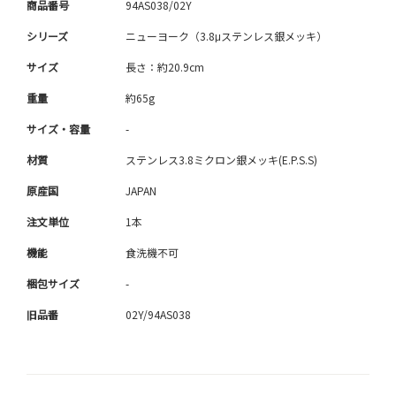
商品番号
94AS038/02Y
シリーズ
ニューヨーク（3.8μステンレス銀メッキ）
サイズ
長さ：約20.9cm
重量
約65g
サイズ・容量
-
材質
ステンレス3.8ミクロン銀メッキ(E.P.S.S)
原産国
JAPAN
注文単位
1本
機能
食洗機不可
梱包サイズ
-
旧品番
02Y/94AS038