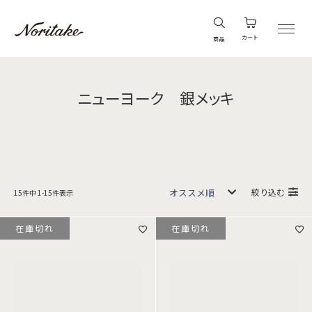
カート
商品
ニューヨーク 銀メッキ
絞り込む
15
件中
1
-
15
件表示
在庫切れ
在庫切れ