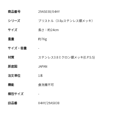
商品番号
29AS038/04HY
シリーズ
ブリストル（3.8μステンレス銀メッキ）
サイズ
長さ：約24cm
重量
約76g
サイズ・容量
-
材質
ステンレス3.8ミクロン銀メッキ(E.P.S.S)
原産国
JAPAN
注文単位
1本
機能
食洗機不可
梱包サイズ
-
旧品番
04HY/29AS038