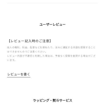
ユーザーレビュー
【レビュー記入時のご注意】
他人の権利、利益、名誉などを損ねたり、法令に違反する内容を投稿すること
はできませんのでご注意ください。
レビュー内容が不適切と判断した場合は、予告なく投稿を削除する場合がござ
います。
レビューを書く
ラッピング・熨斗サービス