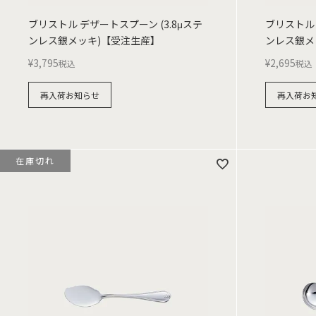
ブリストル デザートスプーン (3.8μステ
ブリストル 
ンレス銀メッキ)【受注生産】
ンレス銀メ
¥
3,795
¥
2,695
税込
税込
再入荷お知らせ
再入荷お
在庫切れ