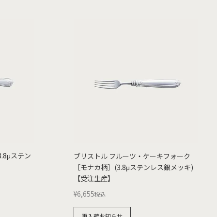
.8μステン
ブリストル フルーツ・ケーキフォーク
［モナカ柄］(3.8μステンレス銀メッキ)
【受注生産】
¥
6,655
税込
再入荷お知らせ