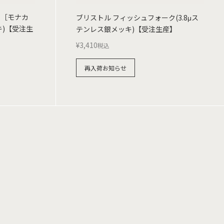
フ［モナカ
ブリストル フィッシュフォーク(3.8μス
キ)【受注生
テンレス銀メッキ)【受注生産】
¥
3,410
税込
再入荷お知らせ