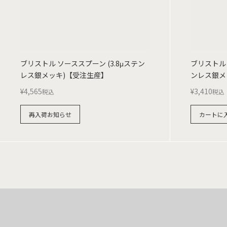
ブリストル ソーススプーン (3.8μステン
ブリストル 
レス銀メッキ)【受注生産】
ンレス銀メ
¥
4,565
¥
3,410
税込
税込
再入荷お知らせ
カートに