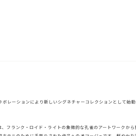
レーションにより新しいシグネチャーコレクションとして始動した｢No
COCK」は、フランク・ロイド・ライトの象徴的な孔雀のアートワーク
国ホテルのために手彫りされた作品へのオマージュです。鮮やかな