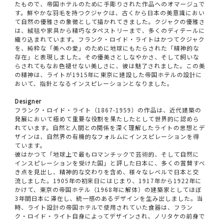
たもので、帝国ホテルのために手彫りされた作品へのオマージュで
す。鮮やかな羽毛を持つクジャクは、古くから日本の美意識におい
て自然の優雅さの象徴として描かれてきました。クジャクの優雅さ
は、絨毯や家具から精巧なタペストリーまで、多くのディテールに
織り込まれています。フランク・ロイド・ライトはかつてクジャク
を、純粋な「美への愛」のために地球にもたらされた「精神的な
存在」と表現しました。その優美さとしなやかさ、そして飼いな
らされてもなお色褪せない美しさに、彼は魅了されました。この美
の精神は、ライトが1915年に東京に建設した帝国ホテルの設計に
おいて、指針となるインスピレーションとなりました。
Designer
フランク・ロイド・ライト（1867-1959）の作品は、近代建築の
発展において極めて重要な役割を果たしたとして世界的に認めら
れています。自然と人間との関係を深く理解したライトの思想とデ
ザインは、自然界の有機的なフォルムにインスピレーションを得
ています。
彼はかつて「地球上で最もロマンチックで芸術的、そして自然に
インスピレーションを受けた国」と評した日本に、多くの賞賛すべ
き点を見出し、精神的な交わりを含め、様々なレベルで日本と交
流しました。1905年の初来日にはじまり、1917年から1922年に
かけて、東京の帝国ホテル（1968年に解体）の建築家としてほぼ
3年間日本に滞在し、統一感のあるデザインを生み出しました。当
時、ライト設計の帝国ホテルで使用されていた食器は、フラン
ク・ロイド・ライト自身によってデザインされ、ノリタケの前身で