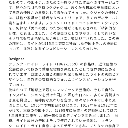
たもので、帝国ホテルのために手彫りされた作品へのオマージュで
す。鮮やかな羽毛を持つクジャクは、古くから日本の美意識におい
て自然の優雅さの象徴として描かれてきました。クジャクの優雅さ
は、絨毯や家具から精巧なタペストリーまで、多くのディテールに
織り込まれています。フランク・ロイド・ライトはかつてクジャク
を、純粋な「美への愛」のために地球にもたらされた「精神的な
存在」と表現しました。その優美さとしなやかさ、そして飼いな
らされてもなお色褪せない美しさに、彼は魅了されました。この美
の精神は、ライトが1915年に東京に建設した帝国ホテルの設計に
おいて、指針となるインスピレーションとなりました。
Designer
フランク・ロイド・ライト（1867-1959）の作品は、近代建築の
発展において極めて重要な役割を果たしたとして世界的に認めら
れています。自然と人間との関係を深く理解したライトの思想とデ
ザインは、自然界の有機的なフォルムにインスピレーションを得
ています。
彼はかつて「地球上で最もロマンチックで芸術的、そして自然に
インスピレーションを受けた国」と評した日本に、多くの賞賛すべ
き点を見出し、精神的な交わりを含め、様々なレベルで日本と交
流しました。1905年の初来日にはじまり、1917年から1922年に
かけて、東京の帝国ホテル（1968年に解体）の建築家としてほぼ
3年間日本に滞在し、統一感のあるデザインを生み出しました。当
時、ライト設計の帝国ホテルで使用されていた食器は、フラン
ク・ロイド・ライト自身によってデザインされ、ノリタケの前身で