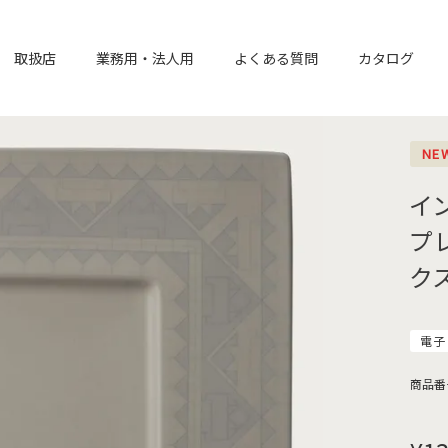
取扱店
業務用・法人用
よくある質問
カタログ
NE
イ
プ
ク
電子
商品番