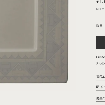
¥
13
600
ポ
Custo
Glo
商品
配送
商品