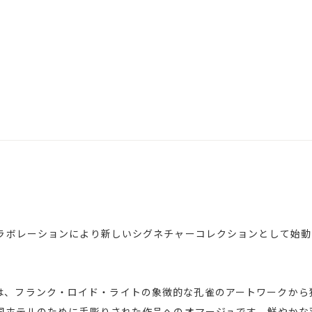
レーションにより新しいシグネチャーコレクションとして始動した｢No
COCK」は、フランク・ロイド・ライトの象徴的な孔雀のアートワーク
国ホテルのために手彫りされた作品へのオマージュです。鮮やかな