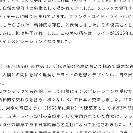
て自然の優雅さの象徴として描かれてきました。クジャクの優雅さ
ディテールに織り込まれています。フランク・ロイド・ライトはか
にもたらされた「精神的な存在」と表現しました。その優美さとし
しさに、彼は魅了されました。この美の精神は、ライトが1915年
るインスピレーションとなりました。
1867-1959）の作品は、近代建築の発展において極めて重要
と人間との関係を深く理解したライトの思想とデザインは、自然界
す。
ロマンチックで芸術的、そして自然にインスピレーションを受けた
精神的な交わりを含め、様々なレベルで日本と交流しました。190
かけて、東京の帝国ホテル（1968年に解体）の建築家としてほぼ3年
た。当時、ライト設計の帝国ホテルで使用されていた食器は、フラ
リタケの前身である日本陶器合名会社によって製造されました。「
生にリズムと意義と価値を与える」という彼のビジョンは、フラン