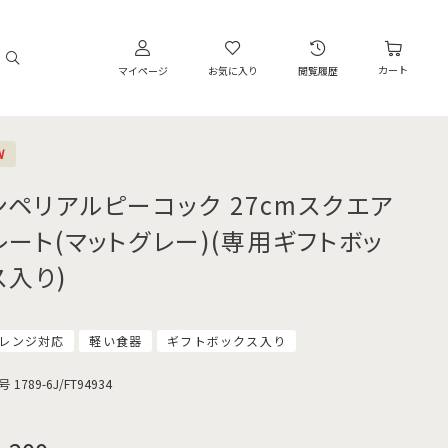
カート
マイページ
お気に入り
閲覧履歴
W
ンペリアルピーコック 27cmスクエア
レート(マットグレー)(専用ギフトボッ
ス入り)
レンジ対応
軽い食器
ギフトボックス入り
号
1789-6J/FT94934