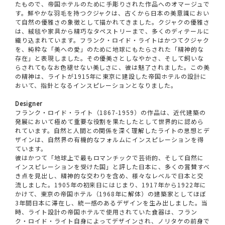
たもので、帝国ホテルのために手彫りされた作品へのオマージュで
す。鮮やかな羽毛を持つクジャクは、古くから日本の美意識におい
て自然の優雅さの象徴として描かれてきました。クジャクの優雅さ
は、絨毯や家具から精巧なタペストリーまで、多くのディテールに
織り込まれています。フランク・ロイド・ライトはかつてクジャク
を、純粋な「美への愛」のために地球にもたらされた「精神的な
存在」と表現しました。その優美さとしなやかさ、そして飼いな
らされてもなお色褪せない美しさに、彼は魅了されました。この美
の精神は、ライトが1915年に東京に建設した帝国ホテルの設計に
おいて、指針となるインスピレーションとなりました。
Designer
フランク・ロイド・ライト（1867-1959）の作品は、近代建築の
発展において極めて重要な役割を果たしたとして世界的に認めら
れています。自然と人間との関係を深く理解したライトの思想とデ
ザインは、自然界の有機的なフォルムにインスピレーションを得
ています。
彼はかつて「地球上で最もロマンチックで芸術的、そして自然に
インスピレーションを受けた国」と評した日本に、多くの賞賛すべ
き点を見出し、精神的な交わりを含め、様々なレベルで日本と交
流しました。1905年の初来日にはじまり、1917年から1922年に
かけて、東京の帝国ホテル（1968年に解体）の建築家としてほぼ
3年間日本に滞在し、統一感のあるデザインを生み出しました。当
時、ライト設計の帝国ホテルで使用されていた食器は、フラン
ク・ロイド・ライト自身によってデザインされ、ノリタケの前身で