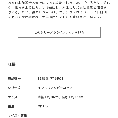
ある日本陶器合名会社によって製造されました。「生活をより美し
く、世界をより住みよい場所にし、人生にリズムと意義と価値を
与える」という彼のビジョンは、フランク・ロイド・ライト財団
を通じて受け継がれ、世界遺産リストにも登録されています。
このシリーズのラインナップを見る
仕様
商品番号
1789-5J/FT94921
シリーズ
インペリアルピーコック
サイズ
直径：約28cm、高さ：約2.5cm
重量
約610g
サイズ・容量
-