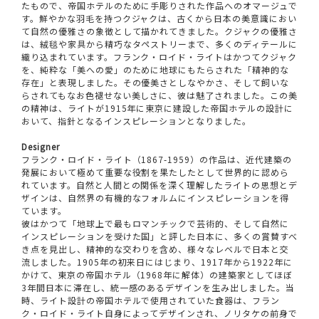
たもので、帝国ホテルのために手彫りされた作品へのオマージュで
す。鮮やかな羽毛を持つクジャクは、古くから日本の美意識におい
て自然の優雅さの象徴として描かれてきました。クジャクの優雅さ
は、絨毯や家具から精巧なタペストリーまで、多くのディテールに
織り込まれています。フランク・ロイド・ライトはかつてクジャク
を、純粋な「美への愛」のために地球にもたらされた「精神的な
存在」と表現しました。その優美さとしなやかさ、そして飼いな
らされてもなお色褪せない美しさに、彼は魅了されました。この美
の精神は、ライトが1915年に東京に建設した帝国ホテルの設計に
おいて、指針となるインスピレーションとなりました。
Designer
フランク・ロイド・ライト（1867-1959）の作品は、近代建築の
発展において極めて重要な役割を果たしたとして世界的に認めら
れています。自然と人間との関係を深く理解したライトの思想とデ
ザインは、自然界の有機的なフォルムにインスピレーションを得
ています。
彼はかつて「地球上で最もロマンチックで芸術的、そして自然に
インスピレーションを受けた国」と評した日本に、多くの賞賛すべ
き点を見出し、精神的な交わりを含め、様々なレベルで日本と交
流しました。1905年の初来日にはじまり、1917年から1922年に
かけて、東京の帝国ホテル（1968年に解体）の建築家としてほぼ
3年間日本に滞在し、統一感のあるデザインを生み出しました。当
時、ライト設計の帝国ホテルで使用されていた食器は、フラン
ク・ロイド・ライト自身によってデザインされ、ノリタケの前身で