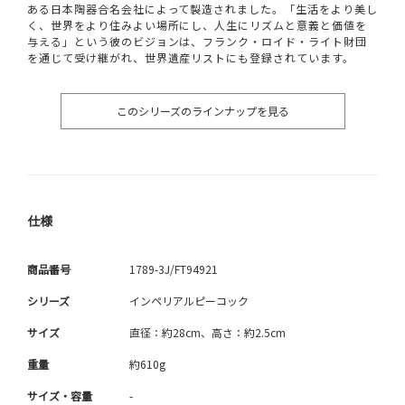
ある日本陶器合名会社によって製造されました。「生活をより美し
く、世界をより住みよい場所にし、人生にリズムと意義と価値を
与える」という彼のビジョンは、フランク・ロイド・ライト財団
を通じて受け継がれ、世界遺産リストにも登録されています。
このシリーズのラインナップを見る
仕様
商品番号
1789-3J/FT94921
シリーズ
インペリアルピーコック
サイズ
直径：約28cm、高さ：約2.5cm
重量
約610g
サイズ・容量
-