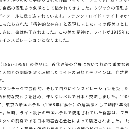
て自然の優雅さの象徴として描かれてきました。クジャクの優雅さ
ディテールに織り込まれています。フランク・ロイド・ライトはか
にもたらされた「精神的な存在」と表現しました。その優美さとし
しさに、彼は魅了されました。この美の精神は、ライトが1915年
るインスピレーションとなりました。
1867-1959）の作品は、近代建築の発展において極めて重要
と人間との関係を深く理解したライトの思想とデザインは、自然界
す。
ロマンチックで芸術的、そして自然にインスピレーションを受けた
精神的な交わりを含め、様々なレベルで日本と交流しました。190
かけて、東京の帝国ホテル（1968年に解体）の建築家としてほぼ3年
た。当時、ライト設計の帝国ホテルで使用されていた食器は、フラ
リタケの前身である日本陶器合名会社によって製造されました。「
生にリズムと意義と価値を与える」という彼のビジョンは、フラン