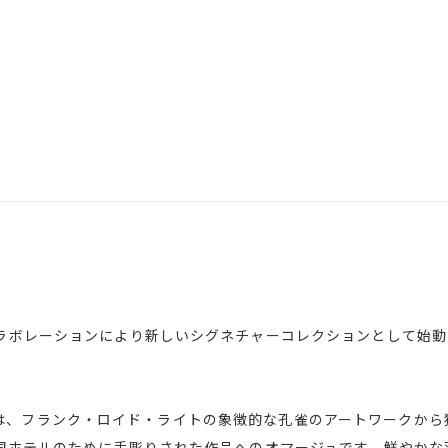
レーションにより新しいシグネチャーコレクションとして始動した｢No
COCK」は、フランク・ロイド・ライトの象徴的な孔雀のアートワーク
国ホテルのために手彫りされた作品へのオマージュです。鮮やかな