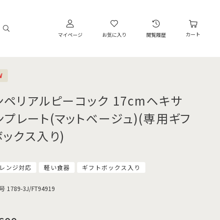
カート
マイページ
お気に入り
閲覧履歴
W
ンペリアルピーコック 17cmヘキサ
ンプレート(マットベージュ)(専用ギフ
ボックス入り)
レンジ対応
軽い食器
ギフトボックス入り
号
1789-3J/FT94919