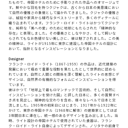
たもので、帝国ホテルのために手彫りされた作品へのオマージュで
す。鮮やかな羽毛を持つクジャクは、古くから日本の美意識におい
て自然の優雅さの象徴として描かれてきました。クジャクの優雅さ
は、絨毯や家具から精巧なタペストリーまで、多くのディテールに
織り込まれています。フランク・ロイド・ライトはかつてクジャク
を、純粋な「美への愛」のために地球にもたらされた「精神的な
存在」と表現しました。その優美さとしなやかさ、そして飼いな
らされてもなお色褪せない美しさに、彼は魅了されました。この美
の精神は、ライトが1915年に東京に建設した帝国ホテルの設計に
おいて、指針となるインスピレーションとなりました。
Designer
フランク・ロイド・ライト（1867-1959）の作品は、近代建築の
発展において極めて重要な役割を果たしたとして世界的に認めら
れています。自然と人間との関係を深く理解したライトの思想とデ
ザインは、自然界の有機的なフォルムにインスピレーションを得
ています。
彼はかつて「地球上で最もロマンチックで芸術的、そして自然に
インスピレーションを受けた国」と評した日本に、多くの賞賛すべ
き点を見出し、精神的な交わりを含め、様々なレベルで日本と交
流しました。1905年の初来日にはじまり、1917年から1922年に
かけて、東京の帝国ホテル（1968年に解体）の建築家としてほぼ
3年間日本に滞在し、統一感のあるデザインを生み出しました。当
時、ライト設計の帝国ホテルで使用されていた食器は、フラン
ク・ロイド・ライト自身によってデザインされ、ノリタケの前身で