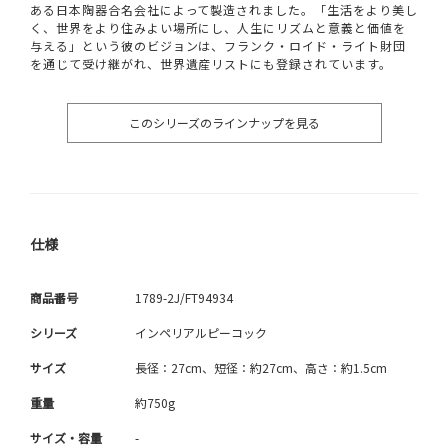
ある日本陶器合名会社によって製造されました。「生活をより美し
く、世界をより住みよい場所にし、人生にリズムと意義と価値を
与える」という彼のビジョンは、フランク・ロイド・ライト財団
を通じて受け継がれ、世界遺産リストにも登録されています。
このシリーズのラインナップを見る
仕様
商品番号
1789-2J/FT94934
シリーズ
インペリアルピーコック
サイズ
長径：27cm、短径：約27cm、高さ：約1.5cm
重量
約750g
サイズ・容量
-