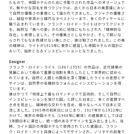
たもので、帝国ホテルのために手彫りされた作品へのオマージュで
す。鮮やかな羽毛を持つクジャクは、古くから日本の美意識におい
て自然の優雅さの象徴として描かれてきました。クジャクの優雅さ
は、絨毯や家具から精巧なタペストリーまで、多くのディテールに
織り込まれています。フランク・ロイド・ライトはかつてクジャク
を、純粋な「美への愛」のために地球にもたらされた「精神的な
存在」と表現しました。その優美さとしなやかさ、そして飼いな
らされてもなお色褪せない美しさに、彼は魅了されました。この美
の精神は、ライトが1915年に東京に建設した帝国ホテルの設計に
おいて、指針となるインスピレーションとなりました。
Designer
フランク・ロイド・ライト（1867-1959）の作品は、近代建築の
発展において極めて重要な役割を果たしたとして世界的に認めら
れています。自然と人間との関係を深く理解したライトの思想とデ
ザインは、自然界の有機的なフォルムにインスピレーションを得
ています。
彼はかつて「地球上で最もロマンチックで芸術的、そして自然に
インスピレーションを受けた国」と評した日本に、多くの賞賛すべ
き点を見出し、精神的な交わりを含め、様々なレベルで日本と交
流しました。1905年の初来日にはじまり、1917年から1922年に
かけて、東京の帝国ホテル（1968年に解体）の建築家としてほぼ
3年間日本に滞在し、統一感のあるデザインを生み出しました。当
時、ライト設計の帝国ホテルで使用されていた食器は、フラン
ク・ロイド・ライト自身によってデザインされ、ノリタケの前身で