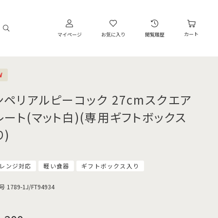
カート
マイページ
お気に入り
閲覧履歴
W
ンペリアルピーコック 27cmスクエア
レート(マット白)(専用ギフトボックス
り)
レンジ対応
軽い食器
ギフトボックス入り
号
1789-1J/FT94934