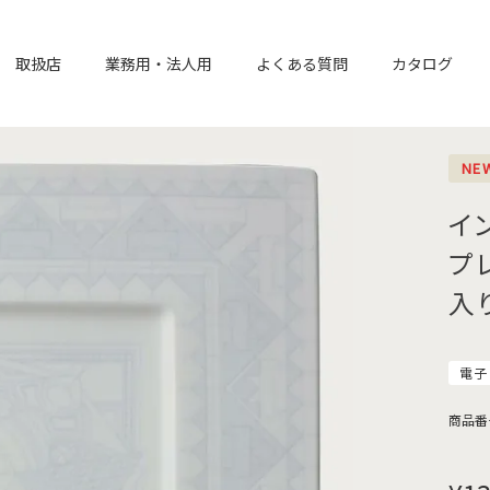
取扱店
業務用・法人用
よくある質問
カタログ
NE
イ
プ
入
電子
商品番