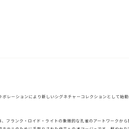
レーションにより新しいシグネチャーコレクションとして始動した｢No
COCK」は、フランク・ロイド・ライトの象徴的な孔雀のアートワーク
国ホテルのために手彫りされた作品へのオマージュです。鮮やかな