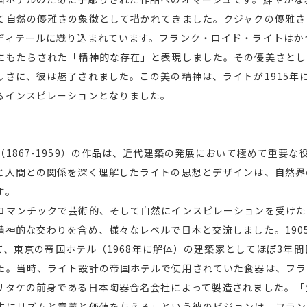
て自然の優雅さの象徴として描かれてきました。クジャクの優雅さ
ディテールに織り込まれています。フランク・ロイド・ライトはか
にもたらされた「精神的な存在」と表現しました。その優美さとし
しさに、彼は魅了されました。この美の精神は、ライトが1915年
るインスピレーションとなりました。
1867-1959）の作品は、近代建築の発展において極めて重要
と人間との関係を深く理解したライトの思想とデザインは、自然界
す。
ロマンチックで芸術的、そして自然にインスピレーションを受けた
精神的な交わりを含め、様々なレベルで日本と交流しました。190
かけて、東京の帝国ホテル（1968年に解体）の建築家としてほぼ3年
た。当時、ライト設計の帝国ホテルで使用されていた食器は、フラ
リタケの前身である日本陶器合名会社によって製造されました。「
生にリズムと意義と価値を与える」という彼のビジョンは、フラン