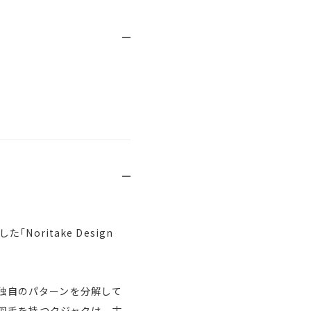
ritake Design
から独自のパターンを分解して
羽毛を持つクジャクは、古