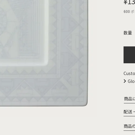
¥
13
600
ポ
Custo
Glo
商品
配送
商品