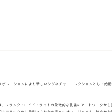
レーションにより新しいシグネチャーコレクションとして始動した｢No
COCK」は、フランク・ロイド・ライトの象徴的な孔雀のアートワーク
国ホテルのために手彫りされた作品へのオマージュです。鮮やかな