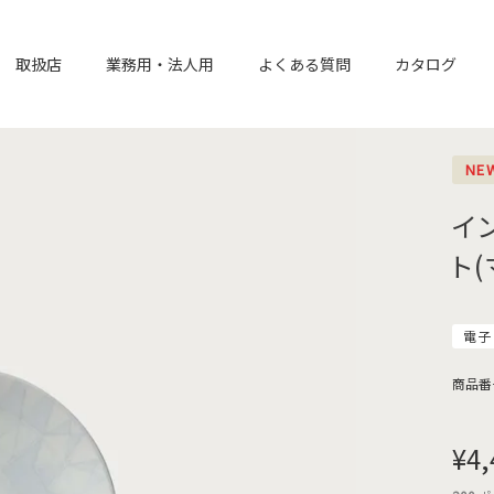
取扱店
業務用・法人用
よくある質問
カタログ
NE
イ
ト
電子
商品番
¥
4,