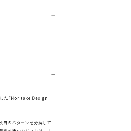
ritake Design
から独自のパターンを分解して
羽毛を持つクジャクは、古