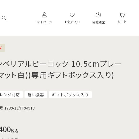
カート
マイページ
お気に入り
閲覧履歴
W
ンペリアルピーコック 10.5cmプレー
(マット白)(専用ギフトボックス入り)
レンジ対応
軽い食器
ギフトボックス入り
号
1789-1J/FT94913
400
税込