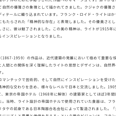
て自然の優雅さの象徴として描かれてきました。クジャクの優雅さ
ディテールに織り込まれています。フランク・ロイド・ライトはか
にもたらされた「精神的な存在」と表現しました。その優美さとし
しさに、彼は魅了されました。この美の精神は、ライトが1915年
るインスピレーションとなりました。
1867-1959）の作品は、近代建築の発展において極めて重要
と人間との関係を深く理解したライトの思想とデザインは、自然界
す。
ロマンチックで芸術的、そして自然にインスピレーションを受けた
精神的な交わりを含め、様々なレベルで日本と交流しました。190
かけて、東京の帝国ホテル（1968年に解体）の建築家としてほぼ3年
た。当時、ライト設計の帝国ホテルで使用されていた食器は、フラ
リタケの前身である日本陶器合名会社によって製造されました。「
生にリズムと意義と価値を与える」という彼のビジョンは、フラン