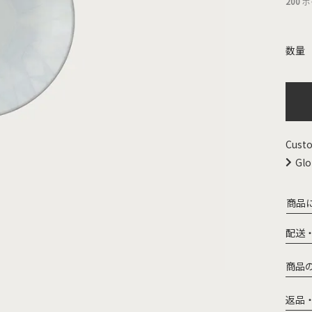
200
ポ
Custo
Glo
商品
配送
商品
返品