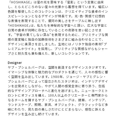
「HOSHIKAGE」は星の光を意味する「星影」という言葉に由来
し、とらえどころのない星々の光景から着想を得ています。幅広い
色調を駆使したこのコレクションは、クリエイティブな食卓のイン
スピレーションとなるデザインが特長です。光･色･質感で幻想的
な表情を表現することで、銀河の美しさをテーブルに映し出す
｢HOSHIKAGE｣は、私たちを神秘的な宇宙へと誘い、広大な宇宙と
日常の食卓が同時に存在していることの奇跡を思い起こさせま
す。”宇宙の果てしない深み”を表現するために、プリミティブな質
感の窯変釉と独自の加飾技術をさまざまに組み合わせることで、
デザインに奥深さを出しました。生地にはノリタケ独自の素材｢プ
レミアムホワイト」を採用し、プリミティブな質感ながらもシャー
プさと耐久性も兼ね備えた、新しいコレクションです。
Designer
ヤブ・プシェルバーグは、空間を創造するデザインスタジオです。
イマーシブな体験と魅力的なプロダクトを通じて、人々の感性に響
く空間を生み出しています。1980年、ジョージ・ヤブとグレン・
プシェルバーグによって設立されたスタジオは、インテリアデザイ
ンを出発点としながら、やがて人間の感覚全体に寄り添う、包括
的なデザインアプローチへと進化を遂げました。ニューヨークとト
ロントにオフィスを構え、100人以上のクリエーターと専門家から
なるチームを擁するヤブ・プシェルバーグは、建築、インテリア、
ランドスケープ、照明、家具、オブジェクト、グラフィックなど多
岐にわたり、見た目の美しさだけにとどまらない、感性に訴える
デザインを生み出し続けています。