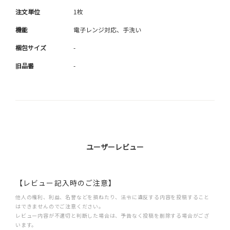
注文単位
1枚
機能
電子レンジ対応、手洗い
梱包サイズ
-
旧品番
-
ユーザーレビュー
【レビュー記入時のご注意】
他人の権利、利益、名誉などを損ねたり、法令に違反する内容を投稿すること
はできませんのでご注意ください。
レビュー内容が不適切と判断した場合は、予告なく投稿を削除する場合がござ
います。