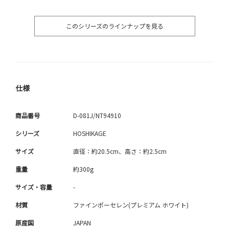
このシリーズのラインナップを見る
仕様
商品番号
D-081J/NT94910
シリーズ
HOSHIKAGE
サイズ
直径：約20.5cm、高さ：約2.5cm
重量
約300g
サイズ・容量
-
材質
ファインポーセレン(プレミアム ホワイト)
原産国
JAPAN