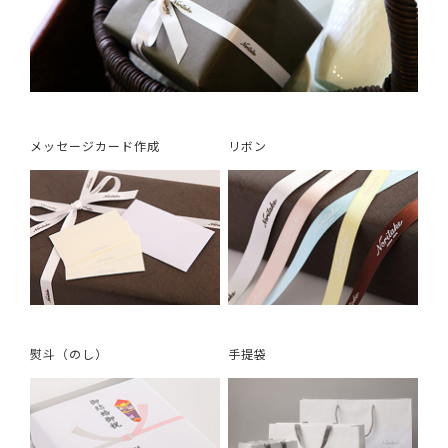
メッセージカード作成
リボン
熨斗（のし）
手提袋