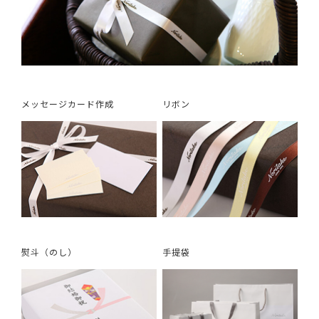
メッセージカード作成
リボン
熨斗（のし）
手提袋