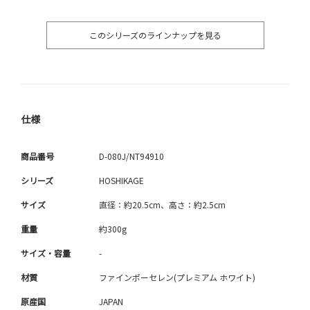
このシリーズのラインナップを見る
仕様
商品番号
D-080J/NT94910
シリーズ
HOSHIKAGE
サイズ
直径：約20.5cm、高さ：約2.5cm
重量
約300g
サイズ・容量
-
材質
ファインポーセレン(プレミアム ホワイト)
原産国
JAPAN