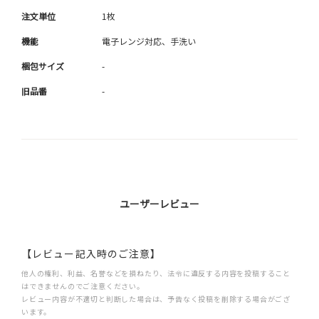
注文単位
1枚
機能
電子レンジ対応、手洗い
梱包サイズ
-
旧品番
-
ユーザーレビュー
【レビュー記入時のご注意】
他人の権利、利益、名誉などを損ねたり、法令に違反する内容を投稿すること
はできませんのでご注意ください。
レビュー内容が不適切と判断した場合は、予告なく投稿を削除する場合がござ
います。