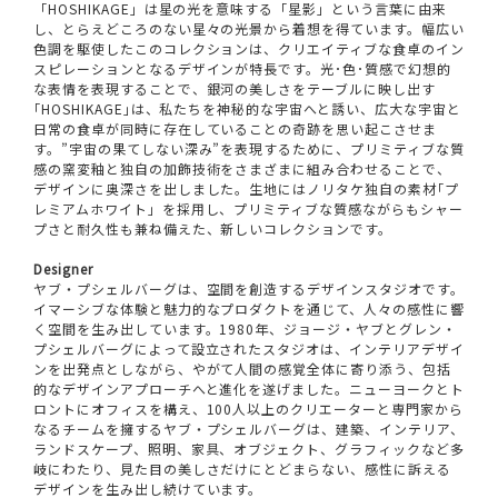
「HOSHIKAGE」は星の光を意味する「星影」という言葉に由来
し、とらえどころのない星々の光景から着想を得ています。幅広い
色調を駆使したこのコレクションは、クリエイティブな食卓のイン
スピレーションとなるデザインが特長です。光･色･質感で幻想的
な表情を表現することで、銀河の美しさをテーブルに映し出す
｢HOSHIKAGE｣は、私たちを神秘的な宇宙へと誘い、広大な宇宙と
日常の食卓が同時に存在していることの奇跡を思い起こさせま
す。”宇宙の果てしない深み”を表現するために、プリミティブな質
感の窯変釉と独自の加飾技術をさまざまに組み合わせることで、
デザインに奥深さを出しました。生地にはノリタケ独自の素材｢プ
レミアムホワイト」を採用し、プリミティブな質感ながらもシャー
プさと耐久性も兼ね備えた、新しいコレクションです。
Designer
ヤブ・プシェルバーグは、空間を創造するデザインスタジオです。
イマーシブな体験と魅力的なプロダクトを通じて、人々の感性に響
く空間を生み出しています。1980年、ジョージ・ヤブとグレン・
プシェルバーグによって設立されたスタジオは、インテリアデザイ
ンを出発点としながら、やがて人間の感覚全体に寄り添う、包括
的なデザインアプローチへと進化を遂げました。ニューヨークとト
ロントにオフィスを構え、100人以上のクリエーターと専門家から
なるチームを擁するヤブ・プシェルバーグは、建築、インテリア、
ランドスケープ、照明、家具、オブジェクト、グラフィックなど多
岐にわたり、見た目の美しさだけにとどまらない、感性に訴える
デザインを生み出し続けています。