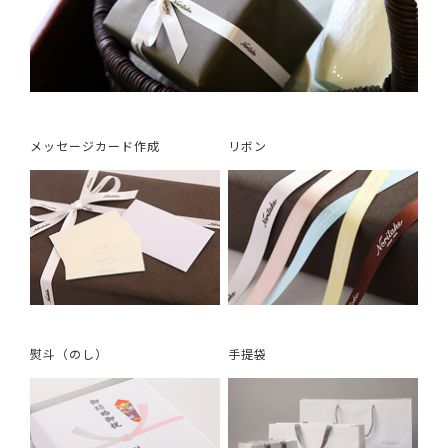
メッセージカード作成
リボン
熨斗（のし）
手提袋