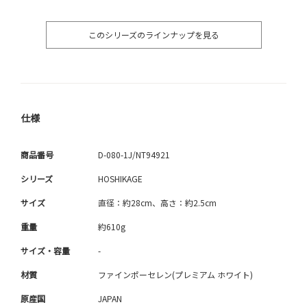
このシリーズのラインナップを見る
仕様
商品番号
D-080-1J/NT94921
シリーズ
HOSHIKAGE
サイズ
直径：約28cm、高さ：約2.5cm
重量
約610g
サイズ・容量
-
材質
ファインポーセレン(プレミアム ホワイト)
原産国
JAPAN