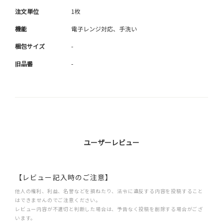
注文単位
1枚
機能
電子レンジ対応、手洗い
梱包サイズ
-
旧品番
-
ユーザーレビュー
【レビュー記入時のご注意】
他人の権利、利益、名誉などを損ねたり、法令に違反する内容を投稿すること
はできませんのでご注意ください。
レビュー内容が不適切と判断した場合は、予告なく投稿を削除する場合がござ
います。