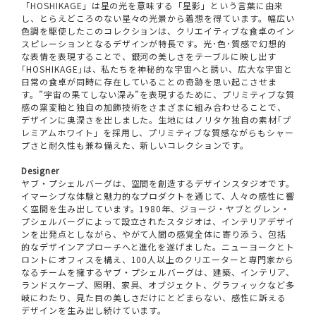
「HOSHIKAGE」は星の光を意味する「星影」という言葉に由来
し、とらえどころのない星々の光景から着想を得ています。幅広い
色調を駆使したこのコレクションは、クリエイティブな食卓のイン
スピレーションとなるデザインが特長です。光･色･質感で幻想的
な表情を表現することで、銀河の美しさをテーブルに映し出す
｢HOSHIKAGE｣は、私たちを神秘的な宇宙へと誘い、広大な宇宙と
日常の食卓が同時に存在していることの奇跡を思い起こさせま
す。”宇宙の果てしない深み”を表現するために、プリミティブな質
感の窯変釉と独自の加飾技術をさまざまに組み合わせることで、
デザインに奥深さを出しました。生地にはノリタケ独自の素材｢プ
レミアムホワイト」を採用し、プリミティブな質感ながらもシャー
プさと耐久性も兼ね備えた、新しいコレクションです。
Designer
ヤブ・プシェルバーグは、空間を創造するデザインスタジオです。
イマーシブな体験と魅力的なプロダクトを通じて、人々の感性に響
く空間を生み出しています。1980年、ジョージ・ヤブとグレン・
プシェルバーグによって設立されたスタジオは、インテリアデザイ
ンを出発点としながら、やがて人間の感覚全体に寄り添う、包括
的なデザインアプローチへと進化を遂げました。ニューヨークとト
ロントにオフィスを構え、100人以上のクリエーターと専門家から
なるチームを擁するヤブ・プシェルバーグは、建築、インテリア、
ランドスケープ、照明、家具、オブジェクト、グラフィックなど多
岐にわたり、見た目の美しさだけにとどまらない、感性に訴える
デザインを生み出し続けています。