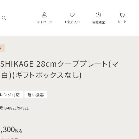
カート
マイページ
お気に入り
閲覧履歴
W
SHIKAGE 28cmクーププレート(マ
ト白)(ギフトボックスなし)
レンジ対応
軽い食器
号
D-082J/94921
,300
税込