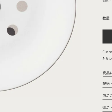
650
ポ
Custo
Glo
商品
配送
商品
返品