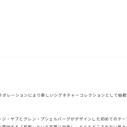
レーションにより新しいシグネチャーコレクションとして始動した｢No
ジョージ・ヤブとグレン・プシェルバーグがデザインした初めてのテ
の光を意味する「星影」という言葉に由来し、とらえどころのない星