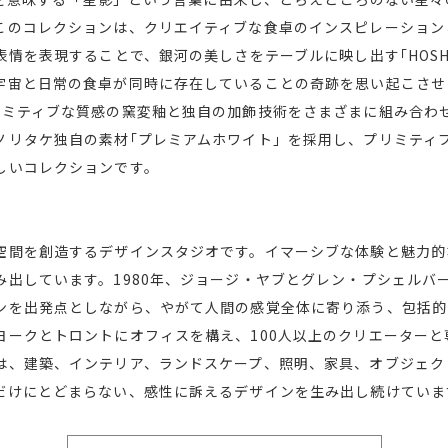
このコレクションは、クリエイティブな食卓のインスピレーション
表情を表現することで、銀河の美しさをテーブルに映し出す｢HOSHI
宇宙と日常の食卓が同時に存在していることの奇跡を思い起こさせ
リミティブな質感の窯変釉と独自の加飾技術をさまざまに組み合わ
ノリタケ独自の素材｢プレミアムホワイト」を採用し、プリミティ
しいコレクションです。
空間を創造するデザインスタジオです。イマーシブな体験と魅力的
み出しています。1980年、ジョージ・ヤブとグレン・プシェルバ
ンを出発点としながら、やがて人間の感覚全体に寄り添う、包括的
ヨークとトロントにオフィスを構え、100人以上のクリエーター
は、建築、インテリア、ランドスケープ、照明、家具、オブジェク
だけにとどまらない、感性に訴えるデザインを生み出し続けていま