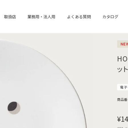
取扱店
業務用・法人用
よくある質問
カタログ
NE
HO
ッ
電子
商品番
¥
14