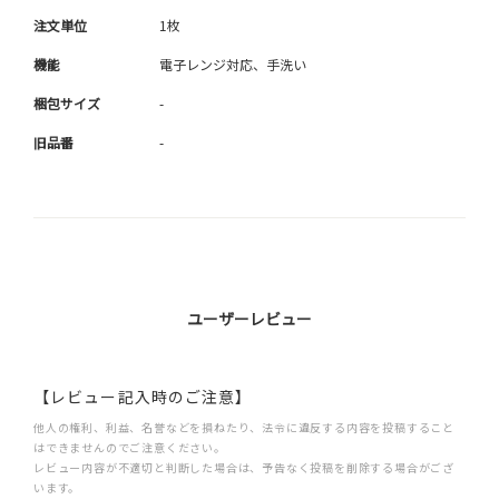
注文単位
1枚
機能
電子レンジ対応、手洗い
梱包サイズ
-
旧品番
-
ユーザーレビュー
【レビュー記入時のご注意】
他人の権利、利益、名誉などを損ねたり、法令に違反する内容を投稿すること
はできませんのでご注意ください。
レビュー内容が不適切と判断した場合は、予告なく投稿を削除する場合がござ
います。