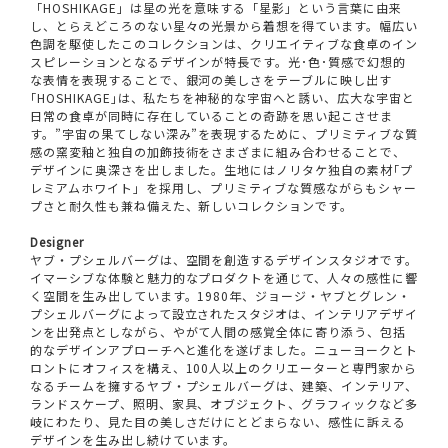
「HOSHIKAGE」は星の光を意味する「星影」という言葉に由来
し、とらえどころのない星々の光景から着想を得ています。幅広い
色調を駆使したこのコレクションは、クリエイティブな食卓のイン
スピレーションとなるデザインが特長です。光･色･質感で幻想的
な表情を表現することで、銀河の美しさをテーブルに映し出す
｢HOSHIKAGE｣は、私たちを神秘的な宇宙へと誘い、広大な宇宙と
日常の食卓が同時に存在していることの奇跡を思い起こさせま
す。”宇宙の果てしない深み”を表現するために、プリミティブな質
感の窯変釉と独自の加飾技術をさまざまに組み合わせることで、
デザインに奥深さを出しました。生地にはノリタケ独自の素材｢プ
レミアムホワイト」を採用し、プリミティブな質感ながらもシャー
プさと耐久性も兼ね備えた、新しいコレクションです。
Designer
ヤブ・プシェルバーグは、空間を創造するデザインスタジオです。
イマーシブな体験と魅力的なプロダクトを通じて、人々の感性に響
く空間を生み出しています。1980年、ジョージ・ヤブとグレン・
プシェルバーグによって設立されたスタジオは、インテリアデザイ
ンを出発点としながら、やがて人間の感覚全体に寄り添う、包括
的なデザインアプローチへと進化を遂げました。ニューヨークとト
ロントにオフィスを構え、100人以上のクリエーターと専門家から
なるチームを擁するヤブ・プシェルバーグは、建築、インテリア、
ランドスケープ、照明、家具、オブジェクト、グラフィックなど多
岐にわたり、見た目の美しさだけにとどまらない、感性に訴える
デザインを生み出し続けています。