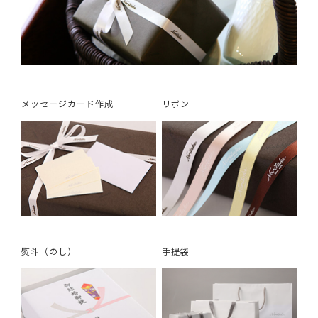
メッセージカード作成
リボン
熨斗（のし）
手提袋