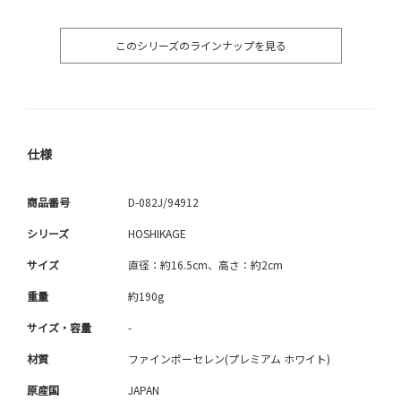
このシリーズのラインナップを見る
仕様
商品番号
D-082J/94912
シリーズ
HOSHIKAGE
サイズ
直径：約16.5cm、高さ：約2cm
重量
約190g
サイズ・容量
-
材質
ファインポーセレン(プレミアム ホワイト)
原産国
JAPAN