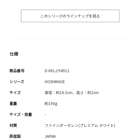
このシリーズのラインナップを見る
仕様
商品番号
D-081J/94912
シリーズ
HOSHIKAGE
サイズ
直径：約16.5cm、高さ：約2cm
重量
約190g
サイズ・容量
-
材質
ファインポーセレン(プレミアム ホワイト)
原産国
JAPAN