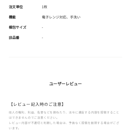
注文単位
1枚
機能
電子レンジ対応、手洗い
梱包サイズ
-
旧品番
-
ユーザーレビュー
【レビュー記入時のご注意】
他人の権利、利益、名誉などを損ねたり、法令に違反する内容を投稿すること
はできませんのでご注意ください。
レビュー内容が不適切と判断した場合は、予告なく投稿を削除する場合がござ
います。