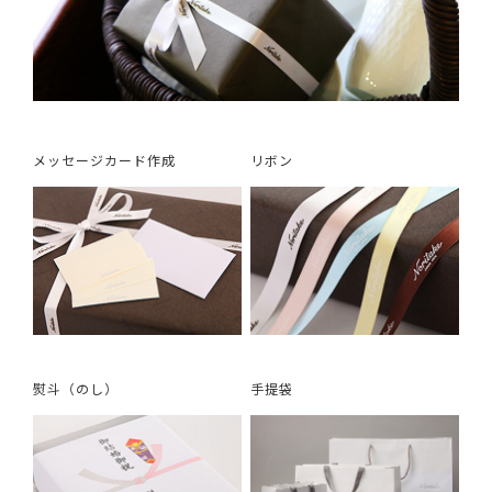
メッセージカード作成
リボン
熨斗（のし）
手提袋