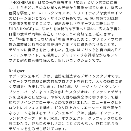
「HOSHIKAGE」は星の光を意味する「星影」という言葉に由来
し、とらえどころのない星々の光景から着想を得ています。幅広い
色調を駆使したこのコレクションは、クリエイティブな食卓のイン
スピレーションとなるデザインが特長です。光･色･質感で幻想的
な表情を表現することで、銀河の美しさをテーブルに映し出す
｢HOSHIKAGE｣は、私たちを神秘的な宇宙へと誘い、広大な宇宙と
日常の食卓が同時に存在していることの奇跡を思い起こさせま
す。”宇宙の果てしない深み”を表現するために、プリミティブな質
感の窯変釉と独自の加飾技術をさまざまに組み合わせることで、
デザインに奥深さを出しました。生地にはノリタケ独自の素材｢プ
レミアムホワイト」を採用し、プリミティブな質感ながらもシャー
プさと耐久性も兼ね備えた、新しいコレクションです。
Designer
ヤブ・プシェルバーグは、空間を創造するデザインスタジオです。
イマーシブな体験と魅力的なプロダクトを通じて、人々の感性に響
く空間を生み出しています。1980年、ジョージ・ヤブとグレン・
プシェルバーグによって設立されたスタジオは、インテリアデザイ
ンを出発点としながら、やがて人間の感覚全体に寄り添う、包括
的なデザインアプローチへと進化を遂げました。ニューヨークとト
ロントにオフィスを構え、100人以上のクリエーターと専門家から
なるチームを擁するヤブ・プシェルバーグは、建築、インテリア、
ランドスケープ、照明、家具、オブジェクト、グラフィックなど多
岐にわたり、見た目の美しさだけにとどまらない、感性に訴える
デザインを生み出し続けています。