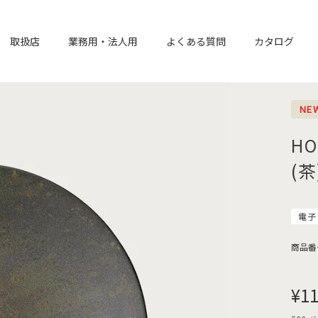
取扱店
業務用・法人用
よくある質問
カタログ
NE
HO
(
電子
商品番
¥
11