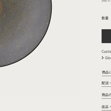
500
ポ
Custo
Glo
商品
配送
商品
返品