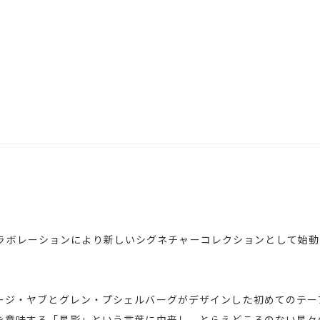
レーションにより新しいシグネチャーコレクションとして始動した｢No
ジョージ・ヤブとグレン・プシェルバーグがデザインした初めてのテ
の光を意味する「星影」という言葉に由来し、とらえどころのない星