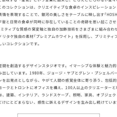
このコレクションは、クリエイティブな食卓のインスピレーション
表情を表現することで、銀河の美しさをテーブルに映し出す｢HOSHI
宇宙と日常の食卓が同時に存在していることの奇跡を思い起こさせ
リミティブな質感の窯変釉と独自の加飾技術をさまざまに組み合わ
ノリタケ独自の素材｢プレミアムホワイト」を採用し、プリミティ
しいコレクションです。
空間を創造するデザインスタジオです。イマーシブな体験と魅力的
み出しています。1980年、ジョージ・ヤブとグレン・プシェルバ
ンを出発点としながら、やがて人間の感覚全体に寄り添う、包括的
ヨークとトロントにオフィスを構え、100人以上のクリエーター
は、建築、インテリア、ランドスケープ、照明、家具、オブジェク
だけにとどまらない、感性に訴えるデザインを生み出し続けていま