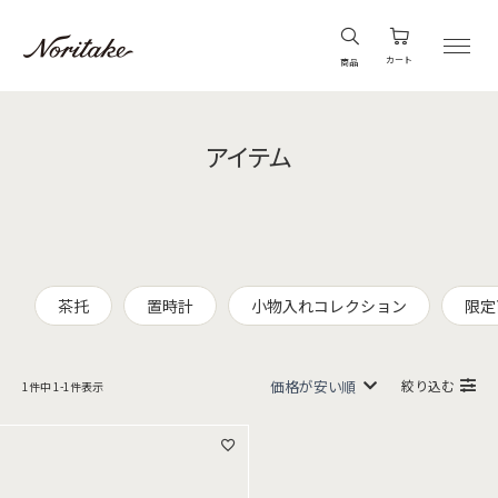
カート
商品
アイテム
茶托
置時計
小物入れコレクション
限定
絞り込む
1
件中
1
-
1
件表示