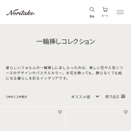
カート
商品
一輪挿しコレクション
愛らしいフォルムの一輪挿しにあしらったのは、美しい花や人気シリ
ーズのデザインやパステルカラー。お花を飾っても、飾らなくても絵
になる暮らしを彩るインテリアです。
絞り込む
2
件中
1
-
2
件表示