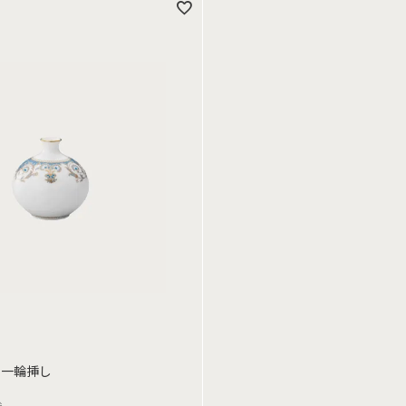
 一輪挿し
込