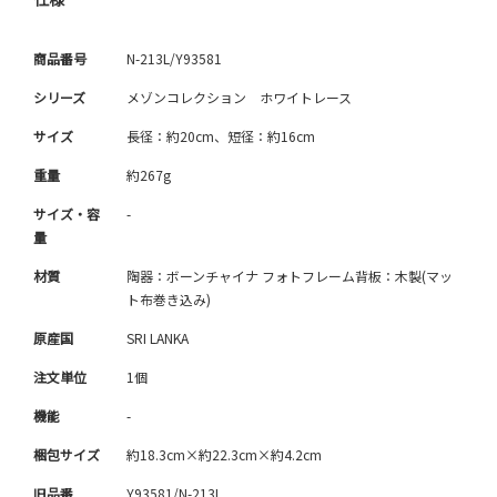
商品番号
N-213L/Y93581
シリーズ
メゾンコレクション ホワイトレース
サイズ
長径：約20cm、短径：約16cm
重量
約267g
サイズ・容
-
量
材質
陶器：ボーンチャイナ フォトフレーム背板：木製(マッ
ト布巻き込み)
原産国
SRI LANKA
注文単位
1個
機能
-
梱包サイズ
約18.3cm×約22.3cm×約4.2cm
旧品番
Y93581/N-213L