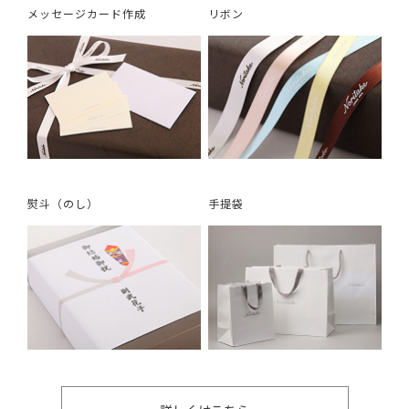
メッセージカード作成
リボン
熨斗（のし）
手提袋