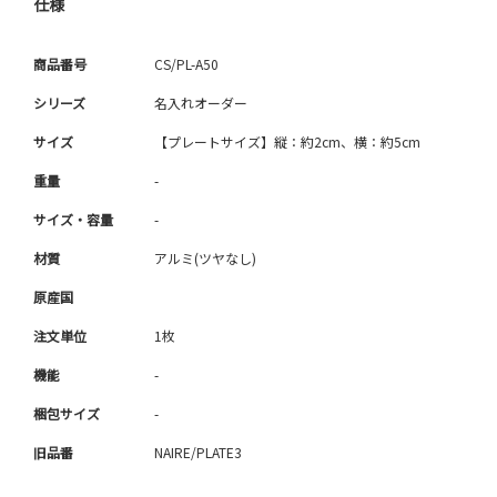
仕様
商品番号
CS/PL-A50
シリーズ
名入れオーダー
サイズ
【プレートサイズ】縦：約2cm、横：約5cm
重量
-
サイズ・容量
-
材質
アルミ(ツヤなし)
原産国
注文単位
1枚
機能
-
梱包サイズ
-
旧品番
NAIRE/PLATE3