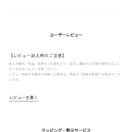
ユーザーレビュー
【レビュー記入時のご注意】
他人の権利、利益、名誉などを損ねたり、法令に違反する内容を投稿すること
はできませんのでご注意ください。
レビュー内容が不適切と判断した場合は、予告なく投稿を削除する場合がござ
います。
レビューを書く
ラッピング・熨斗サービス