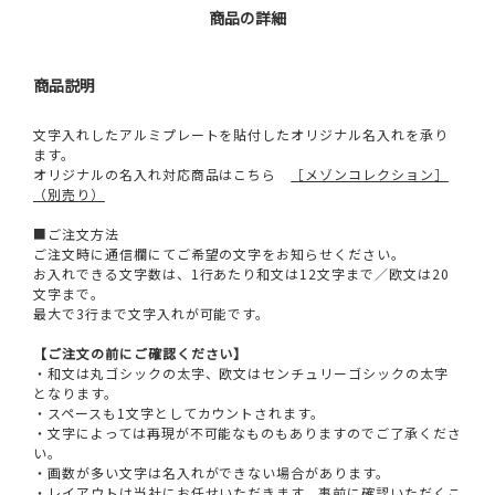
商品の詳細
商品説明
文字入れしたアルミプレートを貼付したオリジナル名入れを承り
ます。
オリジナルの名入れ対応商品はこちら
［メゾンコレクション］
（別売り）
■ご注文方法
ご注文時に通信欄にてご希望の文字をお知らせください。
お入れできる文字数は、1行あたり和文は12文字まで／欧文は20
文字まで。
最大で3行まで文字入れが可能です。
【ご注文の前にご確認ください】
・和文は丸ゴシックの太字、欧文はセンチュリーゴシックの太字
となります。
・スペースも1文字としてカウントされます。
・文字によっては再現が不可能なものもありますのでご了承くださ
い。
・画数が多い文字は名入れができない場合があります。
・レイアウトは当社にお任せいただきます。事前に確認いただくこ