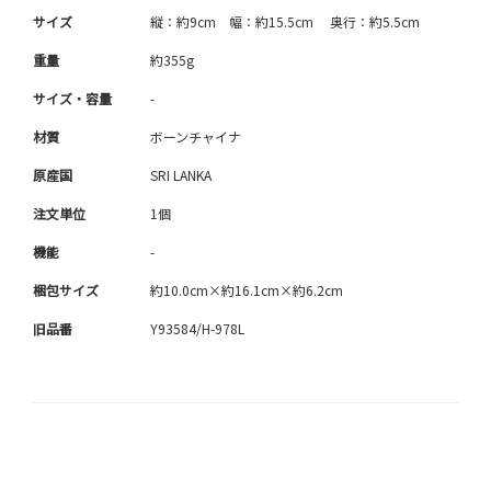
サイズ
縦：約9cm 幅：約15.5cm 奥行：約5.5cm
重量
約355g
サイズ・容量
-
材質
ボーンチャイナ
原産国
SRI LANKA
注文単位
1個
機能
-
梱包サイズ
約10.0cm×約16.1cm×約6.2cm
旧品番
Y93584/H-978L