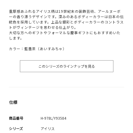
重厚感あふれるアイリス柄は19世紀末の装飾芸術、アールヌーボ
ーの香り漂うデザインです。深みのあるボディーカラーは日本の伝
統色を採用しています。上品な銀彩とボディーカラーのコントラス
トがヴィンテージを思わせる仕上がり。
大切な方へのギフトやフォーマルな慶事ギフトにもおすすめいた
します。
カラー：藍墨茶（あいすみちゃ）
このシリーズのラインナップを見る
仕様
商品番号
H-978L/Y93584
シリーズ
アイリス