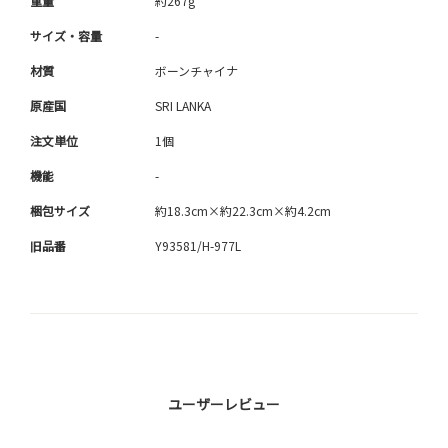
重量
約267g
サイズ・容量
-
材質
ボーンチャイナ
原産国
SRI LANKA
注文単位
1個
機能
-
梱包サイズ
約18.3cm×約22.3cm×約4.2cm
旧品番
Y93581/H-977L
ユーザーレビュー