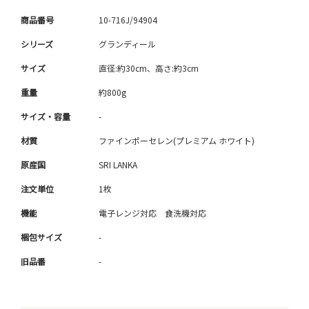
商品番号
10-716J/94904
シリーズ
グランディール
サイズ
直径:約30cm、高さ:約3cm
重量
約800g
サイズ・容量
-
材質
ファインポーセレン(プレミアム ホワイト)
原産国
SRI LANKA
注文単位
1枚
機能
電子レンジ対応 食洗機対応
梱包サイズ
-
旧品番
-