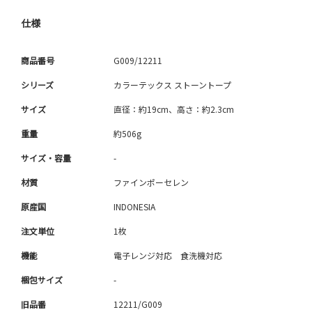
仕様
商品番号
G009/12211
シリーズ
カラーテックス ストーントープ
サイズ
直径：約19cm、高さ：約2.3cm
重量
約506g
サイズ・容量
-
材質
ファインポーセレン
原産国
INDONESIA
注文単位
1枚
機能
電子レンジ対応 食洗機対応
梱包サイズ
-
旧品番
12211/G009