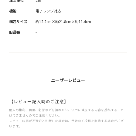
注文単位
2個
機能
電子レンジ対応
梱包サイズ
約12.2cm×約21.8cm×約11.4cm
旧品番
-
ユーザーレビュー
【レビュー記入時のご注意】
他人の権利、利益、名誉などを損ねたり、法令に違反する内容を投稿すること
はできませんのでご注意ください。
レビュー内容が不適切と判断した場合は、予告なく投稿を削除する場合がござ
います。