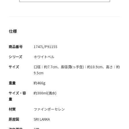
仕様
商品番号
1747L/P91155
シリーズ
ホワイトベル
サイズ
口径：約7.7cm、長径(取っ手含)：約10.9cm、高さ：約
9.5cm
重量
約466g
サイズ・容
約300ml(満水)
量
材質
ファインポーセレン
原産国
SRI LANKA