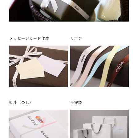
メッセージカード作成
リボン
熨斗（のし）
手提袋