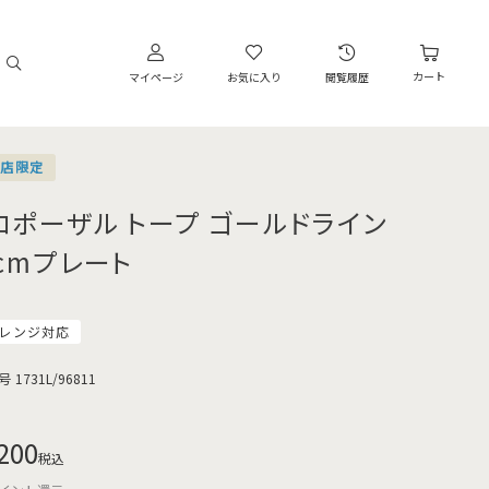
カート
マイページ
お気に入り
閲覧履歴
営店限定
ロポーザル トープ ゴールドライン
1cmプレート
レンジ対応
号
1731L/96811
200
税込