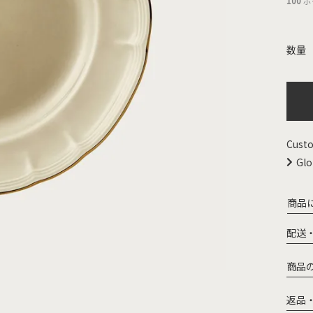
100
ポ
Custo
Glo
商品
配送
商品
返品