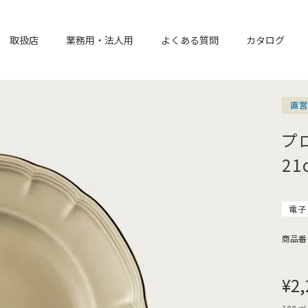
取扱店
業務用・法人用
よくある質問
カタログ
直
プ
2
電子
商品番
¥
2,