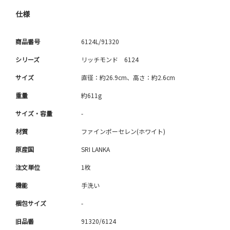
仕様
商品番号
6124L/91320
シリーズ
リッチモンド 6124
サイズ
直径：約26.9cm、高さ：約2.6cm
重量
約611g
サイズ・容量
-
材質
ファインポーセレン(ホワイト)
原産国
SRI LANKA
注文単位
1枚
機能
手洗い
梱包サイズ
-
旧品番
91320/6124