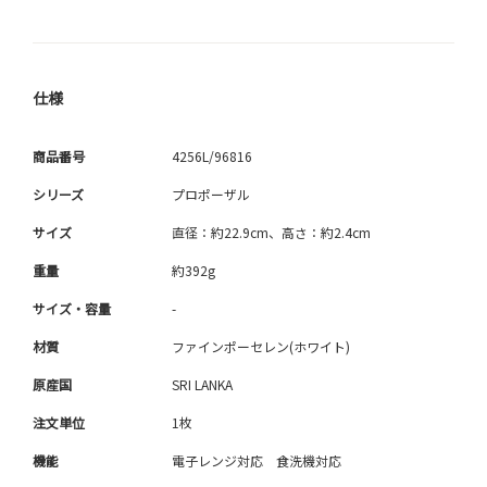
仕様
商品番号
4256L/96816
シリーズ
プロポーザル
サイズ
直径：約22.9cm、高さ：約2.4cm
重量
約392g
サイズ・容量
-
材質
ファインポーセレン(ホワイト)
原産国
SRI LANKA
注文単位
1枚
機能
電子レンジ対応 食洗機対応