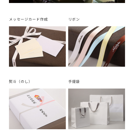
メッセージカード作成
リボン
熨斗（のし）
手提袋