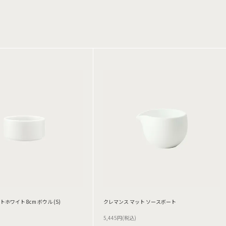
 マットホワイト 8cm ボウル (S)
クレマンス マット ソースボート
5,445円(税込)