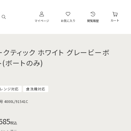
カート
マイページ
お気に入り
閲覧履歴
ークティック ホワイト グレービーボ
ト(ボートのみ)
レンジ対応
食洗機対応
号
4000L/91541C
685
税込