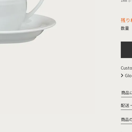
168
ポ
残り
Custo
Glo
商品
配送
商品