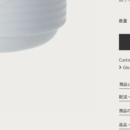
68
ポ
Custo
Glo
商品
配送
商品
返品