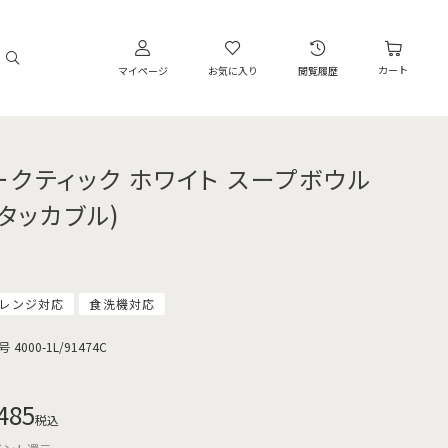
カート
マイページ
お気に入り
閲覧履歴
ークティック ホワイト スープボウル
スタッカブル)
レンジ対応
食洗機対応
号
4000-1L/91474C
485
税込