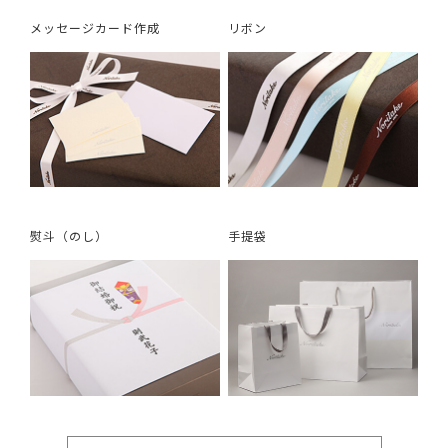
メッセージカード作成
リボン
熨斗（のし）
手提袋