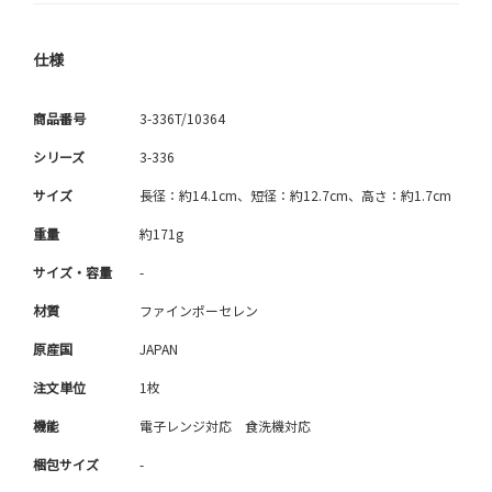
仕様
商品番号
3-336T/10364
シリーズ
3-336
サイズ
長径：約14.1cm、短径：約12.7cm、高さ：約1.7cm
重量
約171g
サイズ・容量
-
材質
ファインポーセレン
原産国
JAPAN
注文単位
1枚
機能
電子レンジ対応 食洗機対応
梱包サイズ
-