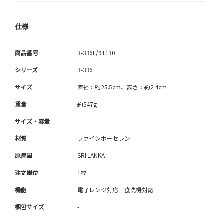
仕様
商品番号
3-336L/91130
シリーズ
3-336
サイズ
直径：約25.5cm、高さ：約2.4cm
重量
約547g
サイズ・容量
-
材質
ファインポーセレン
原産国
SRI LANKA
注文単位
1枚
機能
電子レンジ対応 食洗機対応
梱包サイズ
-