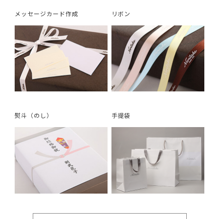
メッセージカード作成
リボン
熨斗（のし）
手提袋