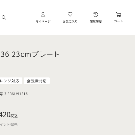
カート
マイページ
お気に入り
閲覧履歴
336 23cmプレート
レンジ対応
食洗機対応
号
3-336L/91316
420
税込
イント還元