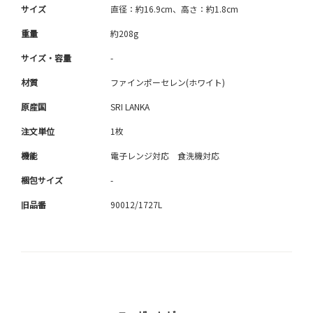
サイズ
直径：約16.9cm、高さ：約1.8cm
重量
約208g
サイズ・容量
-
材質
ファインポーセレン(ホワイト)
原産国
SRI LANKA
注文単位
1枚
機能
電子レンジ対応 食洗機対応
梱包サイズ
-
旧品番
90012/1727L