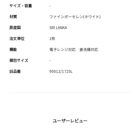
サイズ・容量
-
材質
ファインポーセレン(ホワイト)
原産国
SRI LANKA
注文単位
1枚
機能
電子レンジ対応 食洗機対応
梱包サイズ
-
旧品番
90012/1725L
ユーザーレビュー