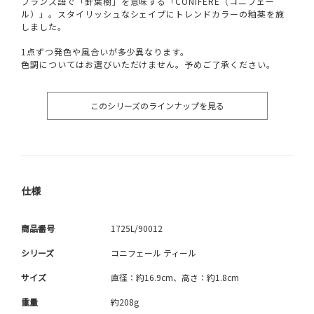
フランス語で「針葉樹」を意味する「CONIFERE（コニフェー
ル）」。スタイリッシュなシェイプにトレンドカラーの釉薬を施
しました。
1点ずつ発色や風合いが多少異なります。
色調についてはお選びいただけません。予めご了承ください。
このシリーズのラインナップを見る
仕様
商品番号
1725L/90012
シリーズ
コニフェール ティール
サイズ
直径：約16.9cm、高さ：約1.8cm
重量
約208g