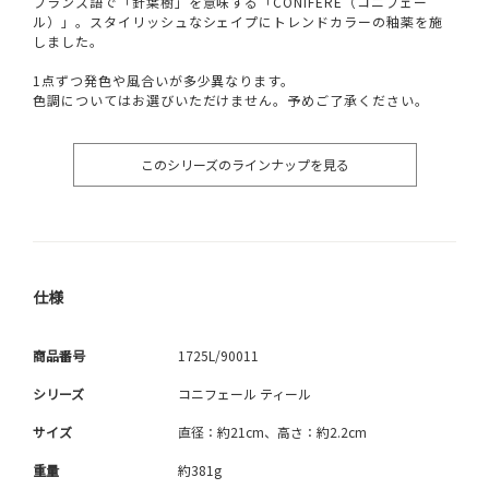
フランス語で「針葉樹」を意味する「CONIFERE（コニフェー
ル）」。スタイリッシュなシェイプにトレンドカラーの釉薬を施
しました。
1点ずつ発色や風合いが多少異なります。
色調についてはお選びいただけません。予めご了承ください。
このシリーズのラインナップを見る
仕様
商品番号
1725L/90011
シリーズ
コニフェール ティール
サイズ
直径：約21cm、高さ：約2.2cm
重量
約381g