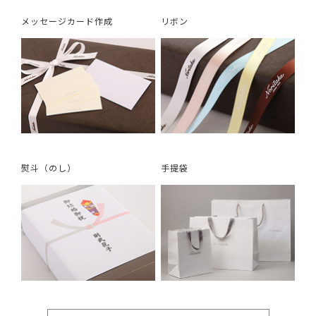
メッセージカード作成
リボン
熨斗（のし）
手提袋