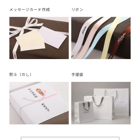
メッセージカード作成
リボン
熨斗（のし）
手提袋