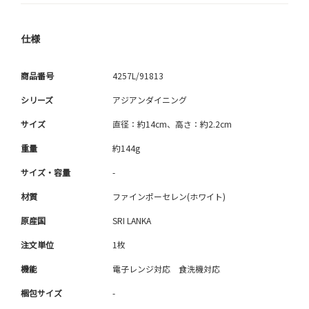
仕様
商品番号
4257L/91813
シリーズ
アジアンダイニング
サイズ
直径：約14cm、高さ：約2.2cm
重量
約144g
サイズ・容量
-
材質
ファインポーセレン(ホワイト)
原産国
SRI LANKA
注文単位
1枚
機能
電子レンジ対応 食洗機対応
梱包サイズ
-