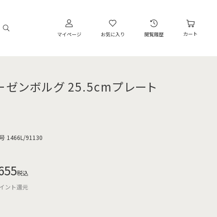
カート
マイページ
お気に入り
閲覧履歴
ーゼンボルグ 25.5cmプレート
号
1466L/91130
655
税込
イント還元