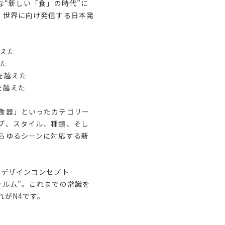
な“新しい「食」の時代”に
、世界に向け発信する日本発
越えた
えた
類を越えた
代を越えた
食器」といったカテゴリー
プ、スタイル、種類、そし
らゆるシーンに対応する新
るデザインコンセプト
ォルム”。これまでの常識を
れがN4です。