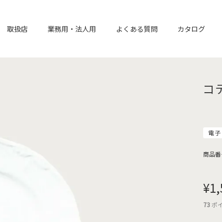
取扱店
業務用・法人用
よくある質問
カタログ
コ
電子
商品番
¥
1,
73
ポ