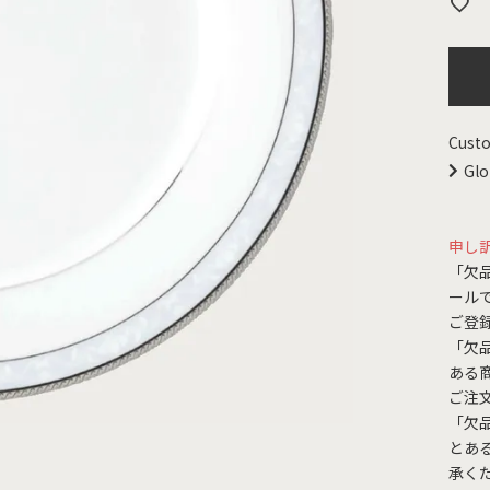
Custo
Glo
申し
「欠
ール
ご登
「欠
ある
ご注
「欠
とあ
承く