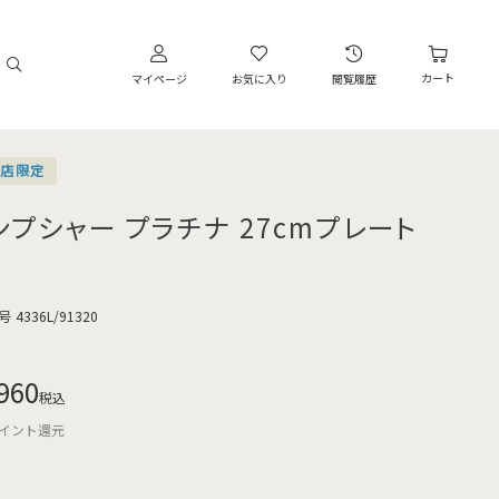
カート
マイページ
お気に入り
閲覧履歴
営店限定
ンプシャー プラチナ 27cmプレート
号
4336L/91320
960
税込
イント還元